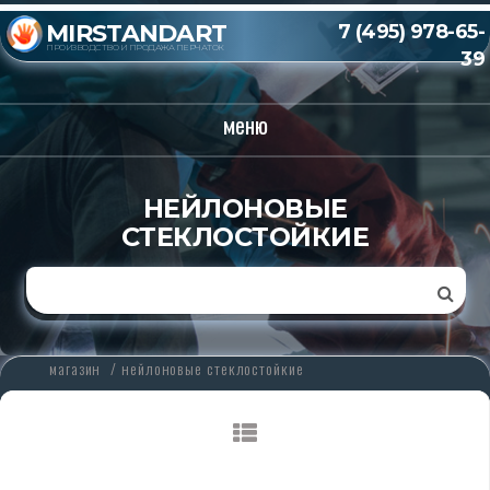
MIRSTANDART
7 (495) 978-65-
ПРОИЗВОДСТВО И ПРОДАЖА ПЕРЧАТОК
39
меню
НЕЙЛОНОВЫЕ
СТЕКЛОСТОЙКИЕ
магазин
/
нейлоновые стеклостойкие