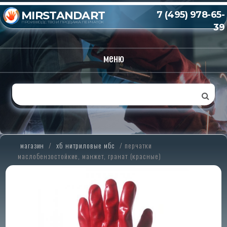
MIRSTANDART
7 (495) 978-65-
ПРОИЗВОДСТВО И ПРОДАЖА ПЕРЧАТОК
39
меню
магазин
/
хб нитриловые мбс
/
перчатки
маслобензостойкие, манжет, гранат (красные)