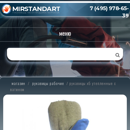
MIRSTANDART
7 (495) 978-65-
ПРОИЗВОДСТВО И ПРОДАЖА ПЕРЧАТОК
39
меню
магазин
/
рукавицы рабочие
/
рукавицы хб утепленные с
ватином